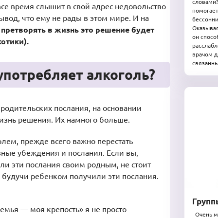
словами?
все время слышит в свой адрес недовольство
помогает
вод, что ему не рады в этом мире. И на
бессонн
Оказывая
 претворять в жизнь это решение будет
он спосо
отики).
расслабл
врачом д
связанны
 употребляет алкоголь?
 родительских послания, на основании
знь решения. Их намного больше.
олем, прежде всего важно перестать
вные убеждения и послания. Если вы,
али эти послания своим родным, не стоит
и будучи ребенком получили эти послания.
Групп
емья — моя крепость» я не просто
Очень мн