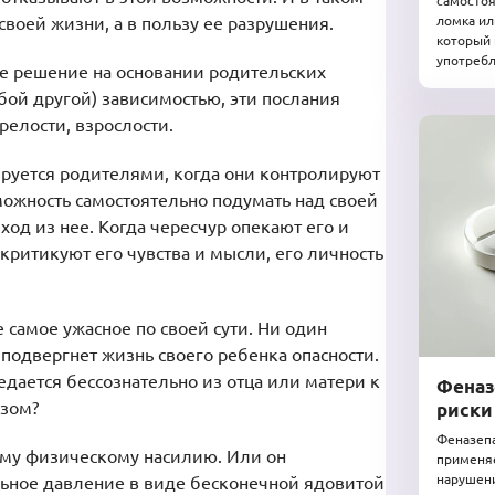
самостоя
ломка ил
своей жизни, а в пользу ее разрушения.
который 
употребл
е решение на основании родительских
юбой другой) зависимостью, эти послания
релости, взрослости.
руется родителями, когда они контролируют
можность самостоятельно подумать над своей
од из нее. Когда чересчур опекают его и
 критикуют его чувства и мысли, его личность
 самое ужасное по своей сути. Ни один
подвергнет жизнь своего ребенка опасности.
едается бессознательно из отца или матери к
Феназ
азом?
риски
Феназепа
ому физическому насилию. Или он
применяе
нарушени
льное давление в виде бесконечной ядовитой