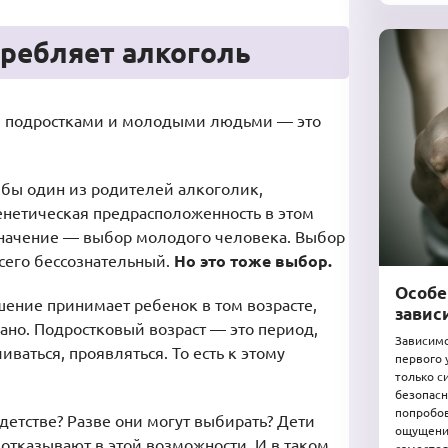
требляет алкоголь
м подростками и молодыми людьми — это
тя бы один из родителей алкоголик,
Генетическая предрасположенность в этом
начение — выбор молодого человека. Выбор
сего бессознательный.
Но это тоже выбор.
Особе
шение принимает ребенок в том возрасте,
завис
ано. Подростковый возраст — это период,
Зависимо
ваться, проявляться. То есть к этому
первого 
только с
безопасн
попробов
детстве? Разве они могут выбирать? Дети
ощущения
отказывают в этой возможности. И в таком