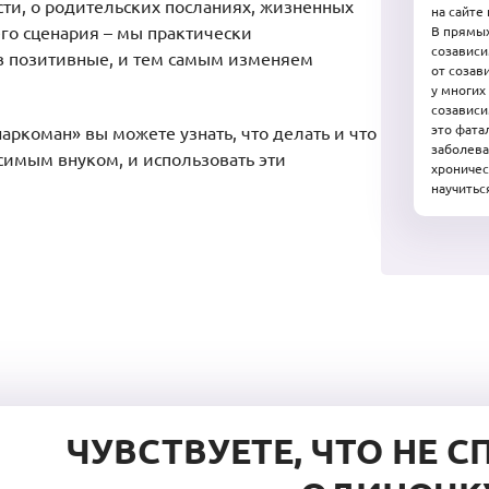
ти, о родительских посланиях, жизненных
на сайте
го сценария – мы практически
В прямых
созавис
 в позитивные, и тем самым изменяем
от созав
у многих
созависи
это фата
наркоман» вы можете узнать, что делать и что
заболева
симым внуком, и использовать эти
хроничес
научитьс
ЧУВСТВУЕТЕ, ЧТО НЕ С