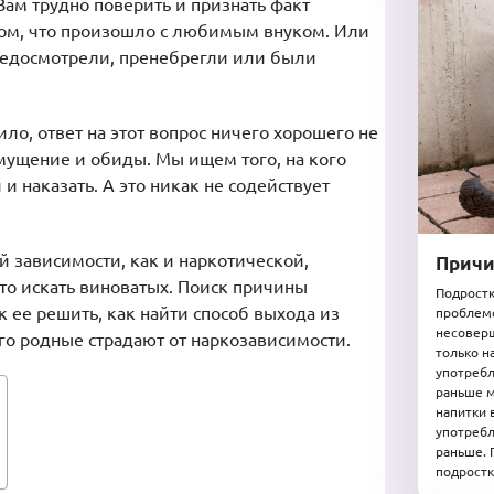
 Вам трудно поверить и признать факт
том, что произошло с любимым внуком. Или
 недосмотрели, пренебрегли или были
ило, ответ на этот вопрос ничего хорошего не
змущение и обиды. Мы ищем того, на кого
и наказать. А это никак не содействует
 зависимости, как и наркотической,
Причи
 что искать виноватых. Поиск причины
Подростк
 ее решить, как найти способ выхода из
проблемо
несовер
кого родные страдают от наркозависимости.
только н
употребл
раньше 
напитки 
употребл
раньше. 
подростк