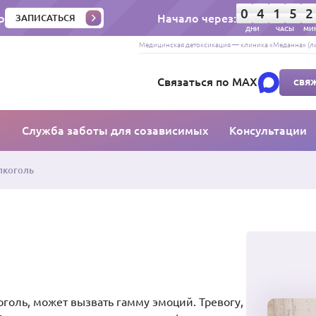
0
4
1
5
2
р
Начало через:
ЗАПИСАТЬСЯ
ДНИ
ЧАСЫ
МИ
Медицинская детоксикация — клиника «Меданна» (ли
Связаться по MAX
СВЯЖ
ы
Служба заботы для созависимых
Консультации
лкоголь
оголь, может вызвать гамму эмоций. Тревогу,