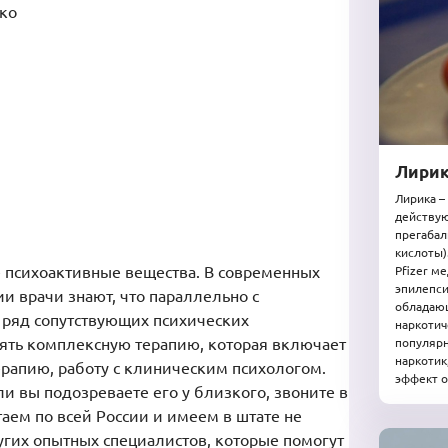
ако
Лирик
Лирика –
действу
прегабал
кислоты)
 психоактивные вещества. В современных
Pfizer м
эпилепси
и врачи знают, что параллельно с
обладаю
 ряд сопутствующих психических
наркотич
ять комплексную терапию, которая включает
популярн
наркотик
ерапию, работу с клиническим психологом.
эффект о
ли вы подозреваете его у близкого, звоните в
аем по всей России и имеем в штате не
угих опытных специалистов, которые помогут