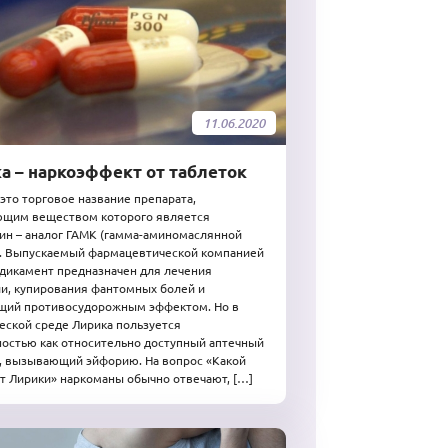
11.06.2020
а – наркоэффект от таблеток
 это торговое название препарата,
ющим веществом которого является
ин – аналог ГАМК (гамма-аминомаслянной
. Выпускаемый фармацевтической компанией
едикамент предназначен для лечения
и, купирования фантомных болей и
щий противосудорожным эффектом. Но в
еской среде Лирика пользуется
остью как относительно доступный аптечный
, вызывающий эйфорию. На вопрос «Какой
т Лирики» наркоманы обычно отвечают, […]