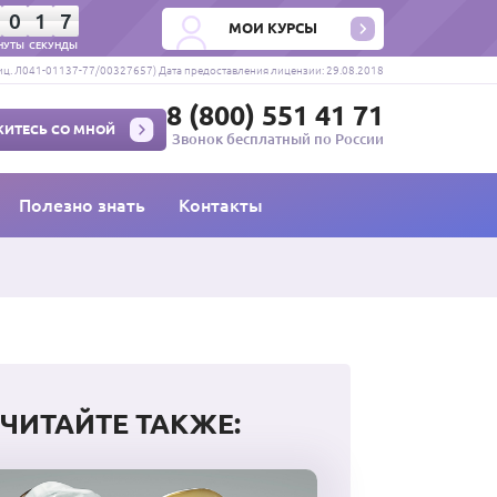
0
1
6
МОИ КУРСЫ
НУТЫ
СЕКУНДЫ
ц. Л041-01137-77/00327657) Дата предоставления лицензии: 29.08.2018
8 (800) 551 41 71
ИТЕСЬ СО МНОЙ
Звонок бесплатный по России
Полезно знать
Контакты
ЧИТАЙТЕ ТАКЖЕ: