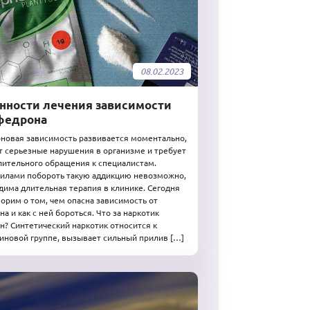
08.02.2023
нности лечения зависимости
федрона
овая зависимость развивается моментально,
 серьезные нарушения в организме и требует
ительного обращения к специалистам.
илами побороть такую аддикцию невозможно,
дима длительная терапия в клинике. Сегодня
орим о том, чем опасна зависимость от
а и как с ней бороться. Что за наркотик
? Синтетический наркотик относится к
новой группе, вызывает сильный прилив […]