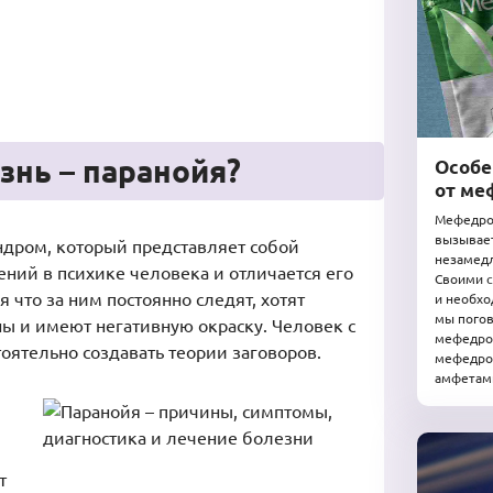
езнь – паранойя?
Особе
от ме
Мефедрон
вызывает
индром, который представляет собой
незамедл
ний в психике человека и отличается его
Своими с
 что за ним постоянно следят, хотят
и необхо
мы погов
ны и имеют негативную окраску. Человек с
мефедрон
оятельно создавать теории заговоров.
мефедрон
амфетами
т