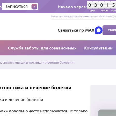
0
3
0
1
5
р
Начало через:
ЗАПИСАТЬСЯ
ДНИ
ЧАСЫ
МИ
Медицинская детоксикация — клиника «Меданна» (ли
Связаться по MAX
СВЯЖ
ы
Служба заботы для созависимых
Консультации
, симптомы, диагностика и лечение болезни
агностика и лечение болезни
оик» довольно часто используются не только