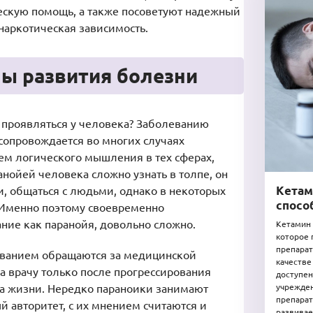
ескую помощь, а также посоветуют надежный
наркотическая зависимость.
ы развития болезни
 проявляться у человека? Заболеванию
сопровождается во многих случаях
м логического мышления в тех сферах,
анойей человека сложно узнать в толпе, он
Кетам
, общаться с людьми, однако в некоторых
спосо
 Именно поэтому своевременно
ние как паранойя, довольно сложно.
Кетамин 
которое 
препарат
еванием обращаются за медицинской
качестве
а врачу только после прогрессирования
доступен
ва жизни. Нередко параноики занимают
учрежден
препарат
 авторитет, с их мнением считаются и
развивае