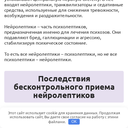
входят нейролептики, транквилизаторы и седативные
средства, используемые для снижения тревожности,
возбуждения и раздражительности.
Нейролептики – часть психолептиков,
предназначенная именно для лечения психозов. Они
подавляют бред, галлюцинации и агрессию,
стабилизируя психическое состояние.
То есть все нейролептики – психолептики, но не все
психолептики – нейролептики.
Последствия
бесконтрольного приема
нейролептиков
Этот сайт использует cookie для хранения данных. Продолжая
Это сильнодействующие препараты, используемые в
использовать сайт, Вы даете свое согласие на работу с этими
психиатрии для терапии психозов, шизофрений,
файлами.
OK
биполярных расстройств и прочих заболеваний. Их