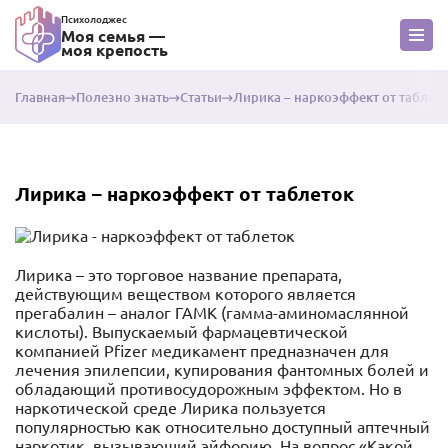
Психолоджес
Моя семья —
моя крепость
Главная
Полезно знать
Статьи
Лирика – наркоэффект от таблет
Лирика – наркоэффект от таблеток
Лирика – это торговое название препарата,
действующим веществом которого является
прегабалин – аналог ГАМК (гамма-аминомаслянной
кислоты). Выпускаемый фармацевтической
компанией Pfizer медикамент предназначен для
лечения эпилепсии, купирования фантомных болей и
обладающий противосудорожным эффектом. Но в
наркотической среде Лирика пользуется
популярностью как относительно доступный аптечный
наркотик, вызывающий эйфорию. На вопрос «Какой