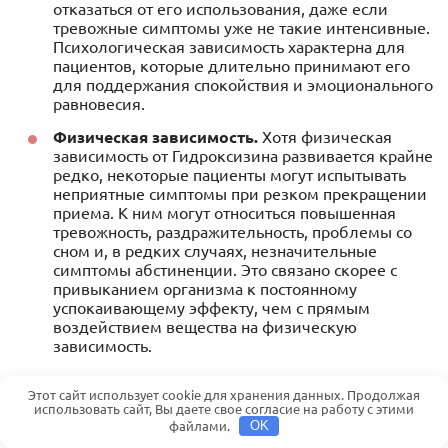
отказаться от его использования, даже если
тревожные симптомы уже не такие интенсивные.
Психологическая зависимость характерна для
пациентов, которые длительно принимают его
для поддержания спокойствия и эмоционального
равновесия.
Физическая зависимость.
Хотя физическая
зависимость от Гидроксизина развивается крайне
редко, некоторые пациенты могут испытывать
неприятные симптомы при резком прекращении
приема. К ним могут относиться повышенная
тревожность, раздражительность, проблемы со
сном и, в редких случаях, незначительные
симптомы абстиненции. Это связано скорее с
привыканием организма к постоянному
успокаивающему эффекту, чем с прямым
воздействием вещества на физическую
зависимость.
Для снижения рисков привыкания и развития
Этот сайт использует cookie для хранения данных. Продолжая
использовать сайт, Вы даете свое согласие на работу с этими
зависимости врачи рекомендуют использовать
файлами.
OK
средство короткими курсами, соблюдая