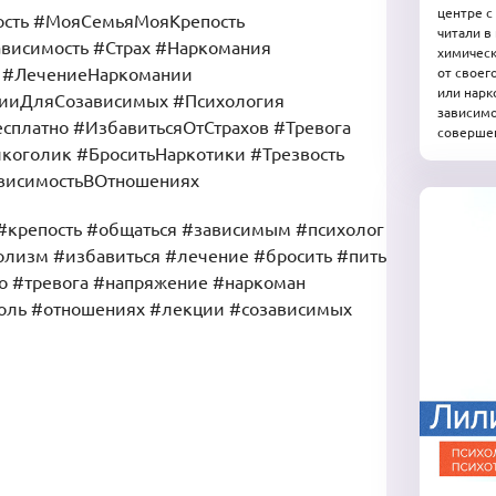
центре с
ость #МояСемьяМояКрепость
читали в
висимость #Страх #Наркомания
химическ
и #ЛечениеНаркомании
от своег
или нарк
цииДляСозависимых #Психология
зависимо
сплатно #ИзбавитьсяОтСтрахов #Тревога
соверше
оголик #БроситьНаркотики #Трезвость
ависимостьВОтношениях
#крепость #общаться #зависимым #психолог
олизм #избавиться #лечение #бросить #пить
о #тревога #напряжение #наркоман
соль #отношениях #лекции #созависимых