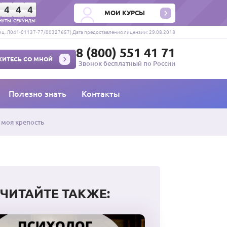
4
4
3
МОИ КУРСЫ
НУТЫ
СЕКУНДЫ
ц. Л041-01137-77/00327657) Дата предоставления лицензии: 29.08.2018
8 (800) 551 41 71
ИТЕСЬ СО МНОЙ
Звонок бесплатный по России
Полезно знать
Контакты
 моя крепость
ЧИТАЙТЕ ТАКЖЕ: