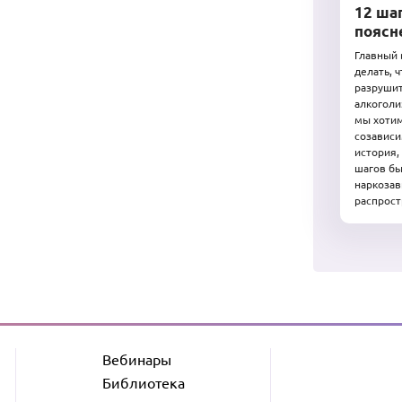
12 ша
поясн
Главный 
делать, 
разрушит
алкоголи
мы хотим
созависи
история,
шагов бы
наркозав
распрост
Вебинары
Библиотека