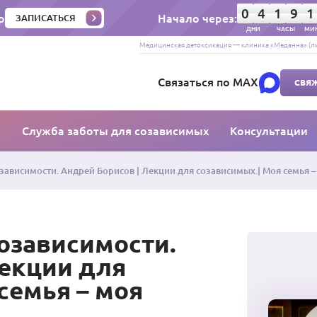
0
4
1
9
1
р
Начало через:
ЗАПИСАТЬСЯ
ДНИ
ЧАСЫ
МИ
Медицинская детоксикация — клиника «Меданна» (ли
Связаться по MAX
СВЯЖ
ы
Служба заботы для созависимых
Консультации
зависимости. Андрей Борисов | Лекции для созависимых.| Моя семья –
озависимости.
Лекции для
семья – моя