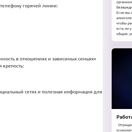
организм
о телефону горячей линии:
безвредн
Если вы 
алкоголе
чтобы ра
есть ли 
общие: у
симость в отношениях и зависимых семьях»
 крепость:
социальный сетях и полезная информация для
Работ
Отрицани
психолог