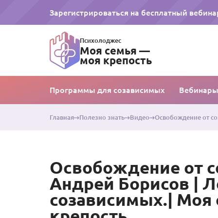
Зарегистрироваться на бесплатный вебина
Психолоджес
Моя семья —
моя крепость
Программы для созависимых
Вебинар
Главная
Полезно знать
Видео
Освобождение от со
Освобождение от с
Андрей Борисов | 
созависимых.| Моя 
крепость