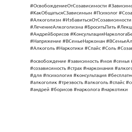
#ОсвобождениеОтСозависимости #Зависим
#КакОбщатьсяСЗависимым #Психолог #Соза
#Алкоголизм #ИзбавитьсяОтСозависимост
#ЛечениеАлкоголизма #БроситьПить #Лек
#АндрейБорисов #КонсультацияНаркологаБе
#Напряжение #ВСемьеНаркоман #ВСемьеАлк
#Алкоголь #Наркотики #Спайс #Соль #Соз
#освобождение #зависимость #моя #семья 
#созависимость #страх #наркомания #алког
#для #психология #консультация #бесплатн
#алкоголик #трезвость #алкоголь #спайс #
#андрей #борисов #нарколога #наркотики