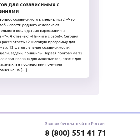
гов для созависимых с
ениями
вопрос созависимого к специалисту: «Что
чтобы спасти родного человека от
ельного последствия наркомании и
зм?». Я отвечаю: «Начните с себя!». Сегодня
 рассмотреть 12-шаговую программу для
мых. 12 шагов лечение созависимости:
 цели, задачи, принципы Первая программа 12
ла организована для алкоголиков, позже для
исимых, а в последствии получила
ранение на […]
Звонок бесплатный по России
8 (800) 551 41 71