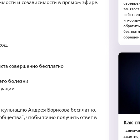
симости и созависимости в прямом эфире.
своеврем
занятост
собствен
игнориру
обратить
бесплатн
обращени
ход.
ста совершенно бесплатно
 его болезни
туации
консультацию Андрея Борисова бесплатно.
бщества", чтобы точно получить ответ в
Как с
Алкогол
заметно,