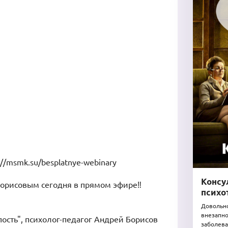
//msmk.su/besplatnye-webinary
Консу
 Борисовым сегодня в прямом эфире‼️
психо
Довольно
внезапно
ость", психолог-педагог Андрей Борисов
заболева