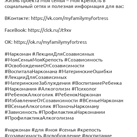
Жизнь проекта Моя семья – Моя крепость в
социальный сетях и полезная информация для вас:
ВКонтакте: https://vk.com/myfamilymyfortress
FaceBook: https://clck.ru/Jt9xv
OK: https://ok.ru/myfamilymyfortress
#Наркоман #ЛекцииДляСозависимых
#МояСемьяМояКрепость #Созависимость
#ОсвобождениеОтСозависимости
#ВоспиталаНаркомана #МатеринскиеОшибки
#ЛекцииДляСозависимых
#МатеринскиеЗаблуждения #ВоспитаниеРебенка
#Наркомания #Алкоголизм #Психолог
#РебенокАлкоголик #РебенокНаркоман
#ИзбавлениеОтСозависимости #ВСемьеНаркоман
#ВСемьеАлкоголик #ПомочьНаркоману
#Зависимость #ПрофилактикаНаркомании
#ПрофилактикаАлкоголизма
#наркоман #для #моя #семья #крепость
#созависимость #освобождение #воспитание