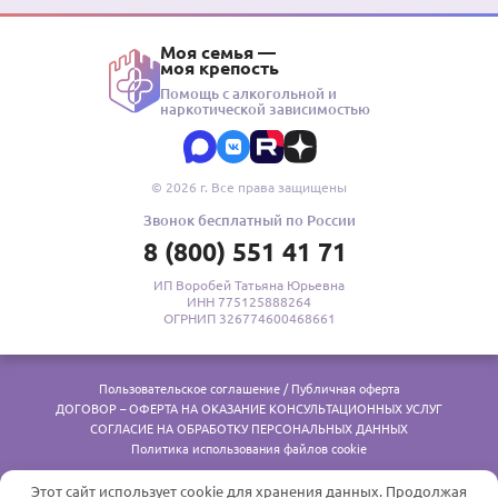
Моя семья —
моя крепость
Помощь с алкогольной и
наркотической зависимостью
© 2026 г. Все права защищены
Звонок бесплатный по России
8 (800) 551 41 71
ИП Воробей Татьяна Юрьевна
ИНН 775125888264
ОГРНИП 326774600468661
Пользовательское соглашение / Публичная оферта
ДОГОВОР – ОФЕРТА НА ОКАЗАНИЕ КОНСУЛЬТАЦИОННЫХ УСЛУГ
СОГЛАСИЕ НА ОБРАБОТКУ ПЕРСОНАЛЬНЫХ ДАННЫХ
Политика использования файлов cookie
Реклама. Медицинские услуги оказывает ООО «Меданна», лицензия № Л041-01137-77/00327657 от
Этот сайт использует cookie для хранения данных. Продолжая
29.08.2018. 18+ Психосоциальные центры лицензии на меддеятельность не требуют