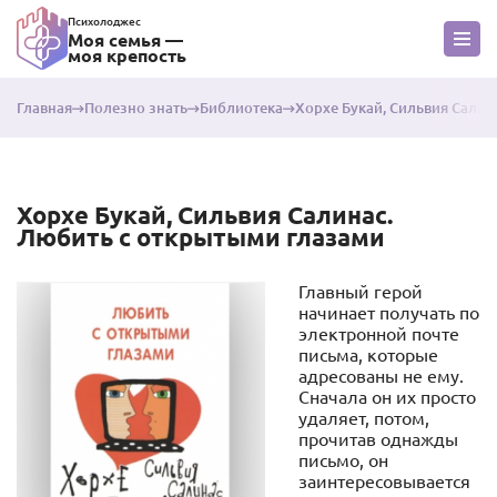
Психолоджес
Моя семья —
моя крепость
Главная
Полезно знать
Библиотека
Хорхе Букай, Сильвия Салин
Хорхе Букай, Сильвия Салинас.
Любить с открытыми глазами
Главный герой
начинает получать по
электронной почте
письма, которые
адресованы не ему.
Сначала он их просто
удаляет, потом,
прочитав однажды
письмо, он
заинтересовывается