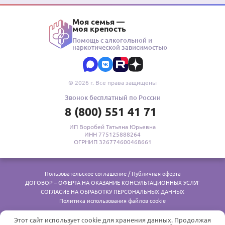
Моя семья —
моя крепость
Помощь с алкогольной и
наркотической зависимостью
© 2026 г. Все права защищены
Звонок бесплатный по России
8 (800) 551 41 71
ИП Воробей Татьяна Юрьевна
ИНН 775125888264
ОГРНИП 326774600468661
Пользовательское соглашение / Публичная оферта
ДОГОВОР – ОФЕРТА НА ОКАЗАНИЕ КОНСУЛЬТАЦИОННЫХ УСЛУГ
СОГЛАСИЕ НА ОБРАБОТКУ ПЕРСОНАЛЬНЫХ ДАННЫХ
Политика использования файлов cookie
Реклама. Медицинские услуги оказывает ООО «Меданна», лицензия № Л041-01137-77/00327657 от
Этот сайт использует cookie для хранения данных. Продолжая
29.08.2018. 18+ Психосоциальные центры лицензии на меддеятельность не требуют
Платформа
mcmk.su
предоставляет информационные и образовательные материалы для родственников